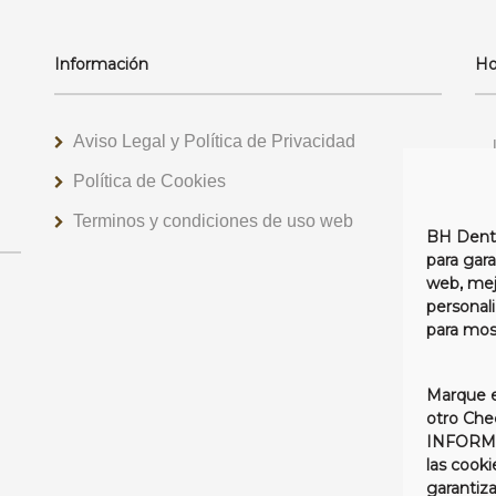
Información
Ho
Aviso Legal y Política de Privacidad
Política de Cookies
Terminos y condiciones de uso web
BH Dent
para gara
web, mej
personali
para most
Marque e
otro Che
INFORM
las cooki
garantiz