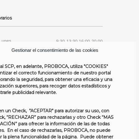
rarios
Lunes
9:30-13:30 16:00-20:00
Gestionar el consentimiento de las cookies
Martes
9:30-13:30 16:00-20:00
al SCP,
en adelante,
PROBOCA,
utiliza
"COOKIES"
Miercoles
9:30-13:30 16:00-20:00
ntizar el correcto funcionamiento de nuestro portal
orando la seguridad, para obtener una eficacia y una
Jueves
9:30-13:30 16:00-20:00
zación superiores, para recoger datos estadísticos y
rarle publicidad relevante.
Viernes
9:30-13:30 14:30-17:00
n un Check, "
ACEPTAR
" para autorizar su uso, con
Sabado
Cerrado
ck,
“RECHAZAR”
para rechazarlas y otro Check
“MAS
ACIÓN”
para ofrecer la información de las de todas
Domingo
Cerrado
es. En el caso de rechazarlas,
PROBOCA
,
no puede
ar la plena funcionalidad de la página. Puede obtener