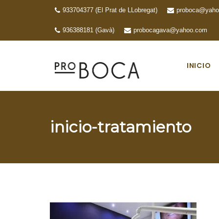
Skip
933704377 (El Prat de LLobregat)
proboca@yaho
to
936388181 (Gavà)
probocagava@yahoo.com
content
INICIO
inicio-tratamiento