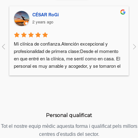
CÉSAR RoGi
2 years ago
Mi clínica de confianza.Atención excepcional y 
profesionalidad de primera clase:Desde el momento 
en que entré en la clínica, me sentí como en casa. El 
personal es muy amable y acogedor, y se tomaron el 
tiempo para explicarme todos los procedimientos en 
detalle. Me sentí completamente seguro y confiado en 
sus manos.Tecnología de vanguardia y resultados 
impecables:La clínica está equipada con la última 
tecnología dental, lo que garantiza resultados precisos 
y eficientes. Mi tratamiento está siendo impecable, y 
Personal qualificat
estoy muy satisfecho con los resultados.Ambiente 
cálido y acogedor:El equipo dental es muy amable, 
Tot el nostre equip mèdic aquesta forma i qualificat pels millors
muy profesional y se preocupa siempre por sus 
centres d'estudis del sector.