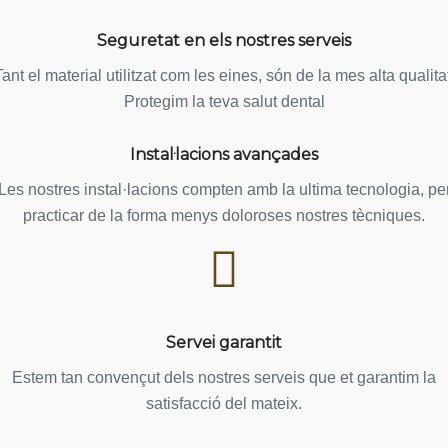
pacientes.Recomendaría esta clínica dental a 
cualquiera que busque una atención dental de alta 
Seguretat en els nostres serveis
calidad en un ambiente agradable. Llevo muchos años 
Tant el material utilitzat com les eines, són de la mes alta qualitat
yendo a varias clínicas dentales y, sin duda, ¡es la 
mejor experiencia dental que he tenido!Especialmente. 
Protegim la teva salut dental
Muchas gracias a Sandra por su empatía, 
profesionalidad y cariño realizando su trabajo y 
Instal·lacions avançades
tratando a sus clientes.A Jordi, el dentista de la clínica 
Les nostres instal·lacions compten amb la ultima tecnologia, pe
que desde que me empezó a tratar mi boca me ha 
practicar de la forma menys doloroses nostres tècniques.
dado una seguridad, confianza e ilusión que nadie 
antes lo había conseguido con lo miedoso y el pánico 
que me daban las clínicas dentales.Sin duda, dos 
grandes profesionales y unas maravillosas 
personas.Muchas gracias equipo y ¡seguid así!
Servei garantit
Estem tan convençut dels nostres serveis que et garantim la
satisfacció del mateix.