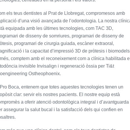
m els teus dentistes al Prat de Llobregat, compromesos amb
aplicació d’una visió avançada de l’odontologia. La nostra clínic
tà equipada amb les últimes tecnologies, com TAC 3D,
ogramari de disseny de somriures, programari de disseny de
òtesis, programari de cirurgia guiada, escàner extraoral,
gnificació i la capacitat d’impressió 3D de pròtesis i biomodels
més, comptem amb el reconeixement com a clínica habilitada 
todòncia invisible Invisalign i regeneració òssia per Ti&t
ioengineering Ostheophoenix.
Pro Boca, entenem que totes aquestes tecnologies tenen un
opòsit clar: servir els nostres pacients. El nostre equip està
mpromès a oferir atenció odontològica integral i d’avantguarda
r assegurar la salut bucal i la satisfacció dels qui confien en
saltres.