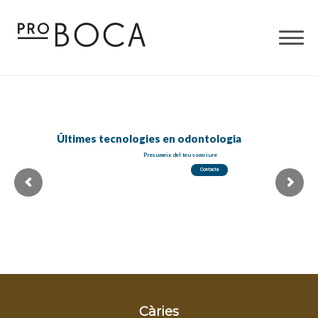
to
content
Últimes tecnologies en odontologia
Presumeix del teu somriure
Contacta
Càries