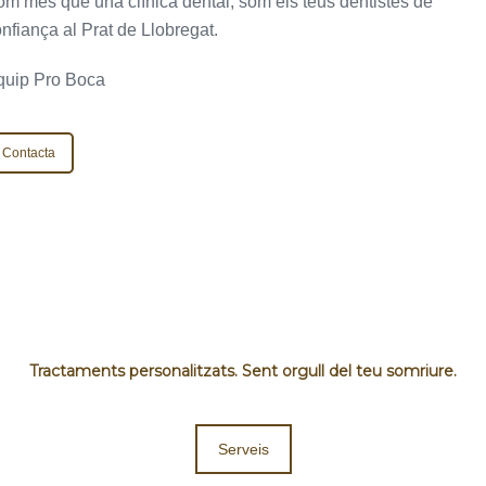
m més que una clínica dental, som els teus dentistes de
nfiança al Prat de Llobregat.
quip Pro Boca
Contacta
Tractaments personalitzats. Sent orgull del teu somriure.
Serveis